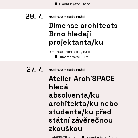
Hlavní město Praha
28. 7.
NABÍDKA ZAMĚSTNÁNÍ
Dimense architects
Brno hledají
projektanta/ku
Dimense architects, s.r.o.
Jihomoravský kraj
27. 7.
NABÍDKA ZAMĚSTNÁNÍ
Atelier ArchiSPACE
hledá
absolventa/ku
architekta/ku nebo
studenta/ku před
státní závěrečnou
zkouškou
archiSPACE s.r.o
Hlavní město Praha