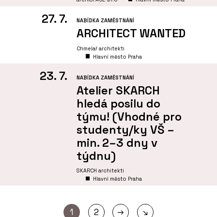
27. 7.
NABÍDKA ZAMĚSTNÁNÍ
ARCHITECT WANTED
Chmelař architekti
Hlavní město Praha
23. 7.
NABÍDKA ZAMĚSTNÁNÍ
Atelier SKARCH
hledá posilu do
týmu! (Vhodné pro
studenty/ky VŠ –
min. 2–3 dny v
týdnu)
SKARCH architekti
Hlavní město Praha
→
1
2
↘