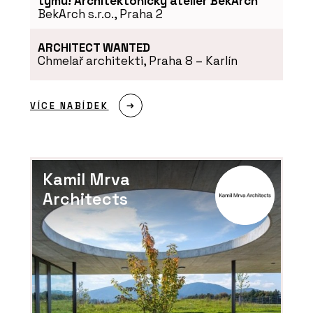
týmu! Architektonický ateliér BekArch
BekArch s.r.o., Praha 2
ARCHITECT WANTED
Chmelař architekti, Praha 8 – Karlín
VÍCE NABÍDEK
Kamil Mrva
Architects