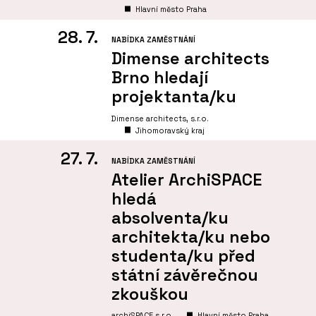
Hlavní město Praha
28. 7.
NABÍDKA ZAMĚSTNÁNÍ
Dimense architects
Brno hledají
projektanta/ku
Dimense architects, s.r.o.
Jihomoravský kraj
27. 7.
NABÍDKA ZAMĚSTNÁNÍ
Atelier ArchiSPACE
hledá
absolventa/ku
architekta/ku nebo
studenta/ku před
státní závěrečnou
zkouškou
archiSPACE s.r.o
Hlavní město Praha