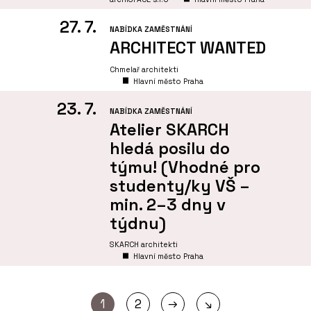
27. 7.
NABÍDKA ZAMĚSTNÁNÍ
ARCHITECT WANTED
Chmelař architekti
Hlavní město Praha
23. 7.
NABÍDKA ZAMĚSTNÁNÍ
Atelier SKARCH
hledá posilu do
týmu! (Vhodné pro
studenty/ky VŠ –
min. 2–3 dny v
týdnu)
SKARCH architekti
Hlavní město Praha
→
1
2
↘