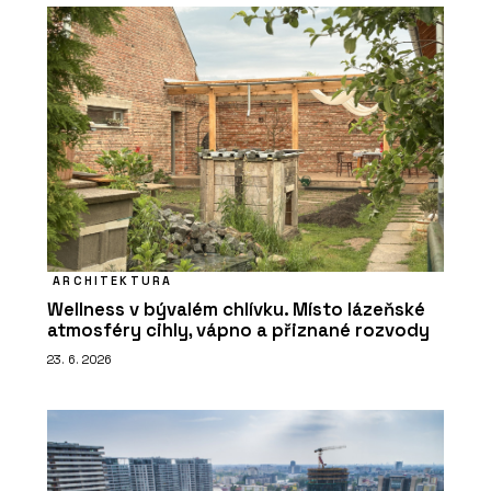
ARCHITEKTURA
Wellness v bývalém chlívku. Místo lázeňské
atmosféry cihly, vápno a přiznané rozvody
23. 6. 2026