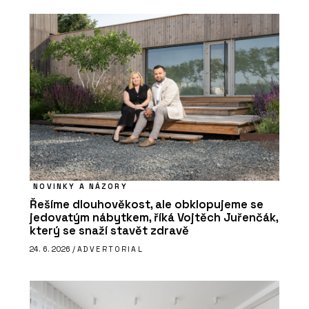
NOVINKY A NÁZORY
Řešíme dlouhověkost, ale obklopujeme se
jedovatým nábytkem, říká Vojtěch Juřenčák,
který se snaží stavět zdravě
24. 6. 2026 /
ADVERTORIAL