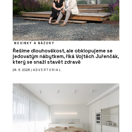
NOVINKY A NÁZORY
Řešíme dlouhověkost, ale obklopujeme se
jedovatým nábytkem, říká Vojtěch Juřenčák,
který se snaží stavět zdravě
24. 6. 2026 /
ADVERTORIAL