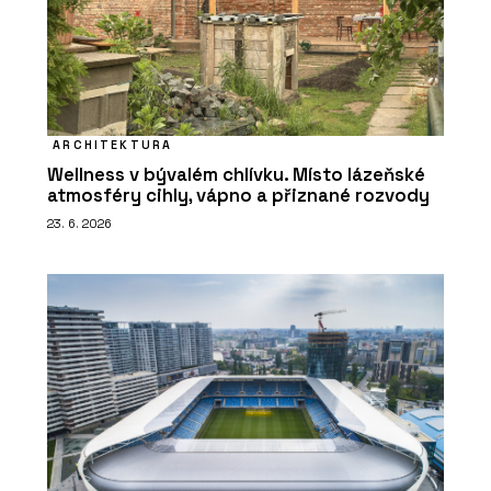
ARCHITEKTURA
Wellness v bývalém chlívku. Místo lázeňské
atmosféry cihly, vápno a přiznané rozvody
23. 6. 2026