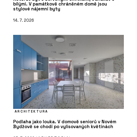
bílými. V památkově chráněném domě jsou
stylové nájemní byty
14. 7. 2026
ARCHITEKTURA
Podlaha jako louka. V domově seniorů v Novém
Bydžově se chodí po vylisovaných květinách