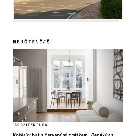
NEJČTENĚJŠÍ
ARCHITEKTURA
Kotěrův byt s červenými omítkami, Janákův s