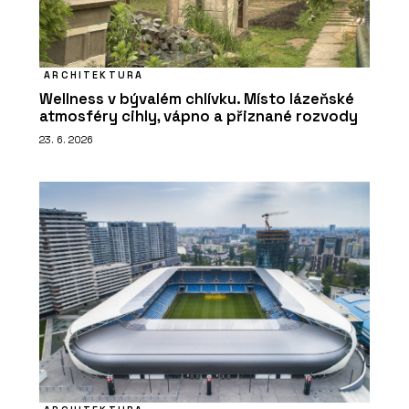
ARCHITEKTURA
Wellness v bývalém chlívku. Místo lázeňské
atmosféry cihly, vápno a přiznané rozvody
23. 6. 2026