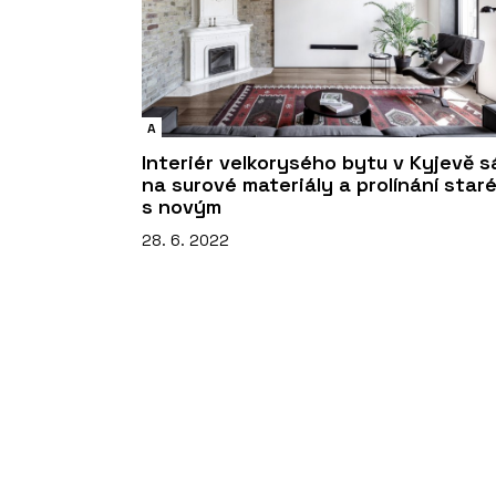
A
Interiér velkorysého bytu v Kyjevě s
na surové materiály a prolínání star
s novým
28. 6. 2022