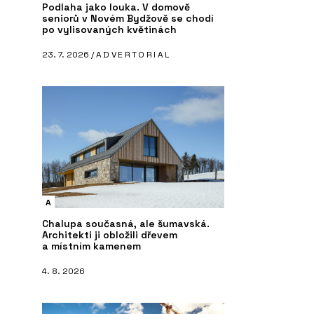
Podlaha jako louka. V domově
seniorů v Novém Bydžově se chodí
po vylisovaných květinách
23. 7. 2026 /
ADVERTORIAL
A
Chalupa současná, ale šumavská.
Architekti ji obložili dřevem
a místním kamenem
4. 8. 2026