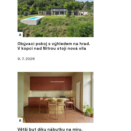
A
Obývací pokoj s výhledem na hrad.
V kopci nad Nitrou stojí nová vila
9. 7. 2026
A
Větší byt díky nábytku na míru.