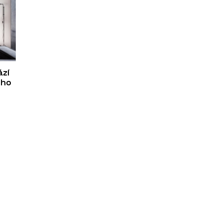
ází
ého