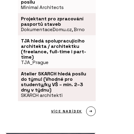
posilu
Minimal Architects
Projektant pro zpracování
pasportů staveb
DokumentaceDomu.cz, Brno
TJA hledá spolupracujícího
architekta / architektku
(freelance, full-time i part-
time)
TJA_Prague
Atelier SKARCH hledá posilu
do týmu! (Vhodné pro
studenty/ky VŠ – min. 2–3
dny v týdnu)
SKARCH architekti
VÍCE NABÍDEK