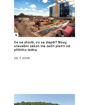
N
Co se zhorší, co se zlepší? Nový
stavební zákon má začít platit od
příštího ledna
29. 7. 2026