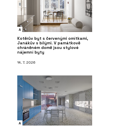
A
Kotěrův byt s červenými omítkami,
Janákův s bílými. V památkově
chráněném domě jsou stylové
nájemní byty
14. 7. 2026
A