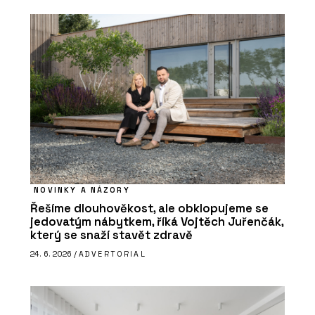
NOVINKY A NÁZORY
Řešíme dlouhověkost, ale obklopujeme se
jedovatým nábytkem, říká Vojtěch Juřenčák,
který se snaží stavět zdravě
24. 6. 2026 /
ADVERTORIAL