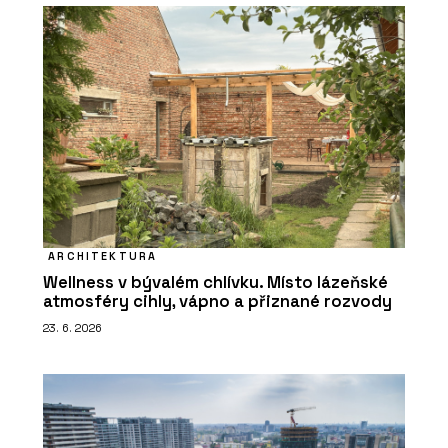
ARCHITEKTURA
Wellness v bývalém chlívku. Místo lázeňské
atmosféry cihly, vápno a přiznané rozvody
23. 6. 2026