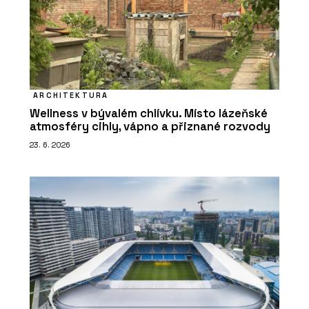
ARCHITEKTURA
Wellness v bývalém chlívku. Místo lázeňské
atmosféry cihly, vápno a přiznané rozvody
23. 6. 2026