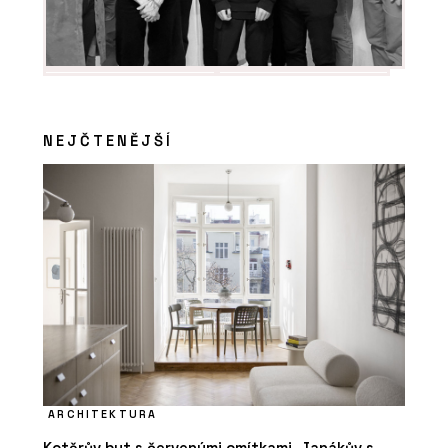
NEJČTENĚJŠÍ
ARCHITEKTURA
Kotěrův byt s červenými omítkami, Janákův s