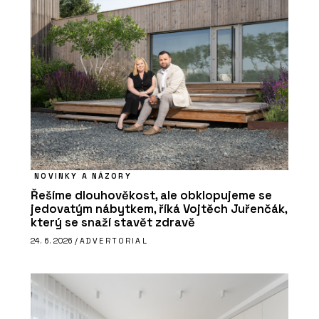
NOVINKY A NÁZORY
Řešíme dlouhověkost, ale obklopujeme se
jedovatým nábytkem, říká Vojtěch Juřenčák,
který se snaží stavět zdravě
24. 6. 2026 /
ADVERTORIAL