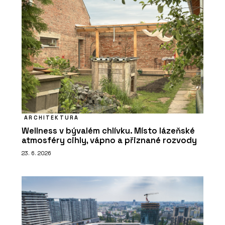
ARCHITEKTURA
Wellness v bývalém chlívku. Místo lázeňské
atmosféry cihly, vápno a přiznané rozvody
23. 6. 2026