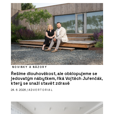
NOVINKY A NÁZORY
Řešíme dlouhověkost, ale obklopujeme se
jedovatým nábytkem, říká Vojtěch Juřenčák,
který se snaží stavět zdravě
24. 6. 2026 /
ADVERTORIAL