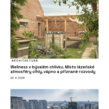
ARCHITEKTURA
Wellness v bývalém chlívku. Místo lázeňské
atmosféry cihly, vápno a přiznané rozvody
23. 6. 2026