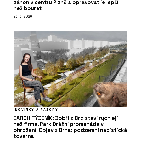
záhon v centru Plzně a opravovat je lepší
než bourat
23. 3. 2026
NOVINKY A NÁZORY
EARCH TÝDENÍK: Bobři z Brd staví rychleji
než firma. Park Drážní promenáda v
ohrožení. Objev z Brna: podzemní nacistická
továrna