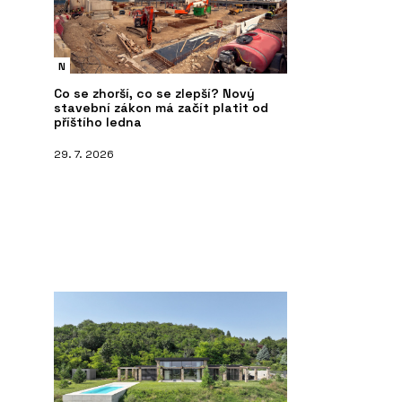
N
Co se zhorší, co se zlepší? Nový
stavební zákon má začít platit od
příštího ledna
29. 7. 2026