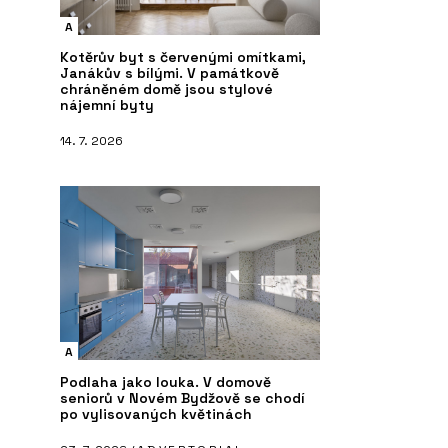
A
Kotěrův byt s červenými omítkami,
Janákův s bílými. V památkově
chráněném domě jsou stylové
nájemní byty
14. 7. 2026
A
Podlaha jako louka. V domově
seniorů v Novém Bydžově se chodí
po vylisovaných květinách