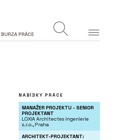
BURZA PRÁCE
NABÍDKY PRÁCE
MANAŽER PROJEKTU - SENIOR
PROJEKTANT
LOXIA Architectes Ingenierie
s.r.o., Praha
ARCHITEKT-PROJEKTANT: