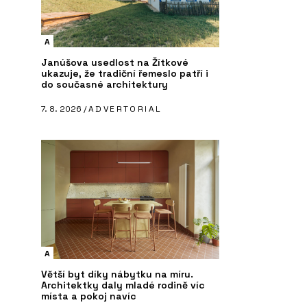
A
Janúšova usedlost na Žítkové
ukazuje, že tradiční řemeslo patří i
do současné architektury
7. 8. 2026 /
ADVERTORIAL
A
Větší byt díky nábytku na míru.
Architektky daly mladé rodině víc
místa a pokoj navíc