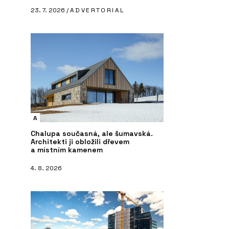
23. 7. 2026 /
ADVERTORIAL
A
Chalupa současná, ale šumavská.
Architekti ji obložili dřevem
a místním kamenem
4. 8. 2026