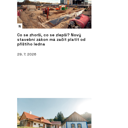
N
Co se zhorší, co se zlepší? Nový
stavební zákon má začít platit od
příštího ledna
29. 7. 2026