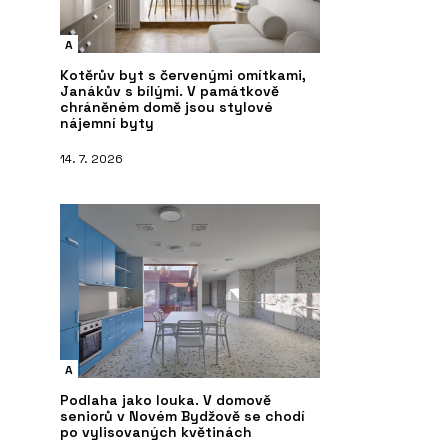
A
Kotěrův byt s červenými omítkami,
Janákův s bílými. V památkově
chráněném domě jsou stylové
nájemní byty
14. 7. 2026
A
Podlaha jako louka. V domově
seniorů v Novém Bydžově se chodí
po vylisovaných květinách