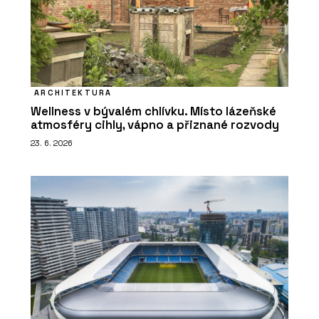
ARCHITEKTURA
Wellness v bývalém chlívku. Místo lázeňské
atmosféry cihly, vápno a přiznané rozvody
23. 6. 2026