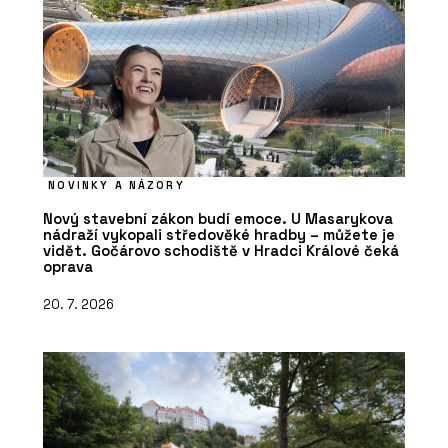
NOVINKY A NÁZORY
Nový stavební zákon budí emoce. U Masarykova
nádraží vykopali středověké hradby – můžete je
vidět. Gočárovo schodiště v Hradci Králové čeká
oprava
20. 7. 2026