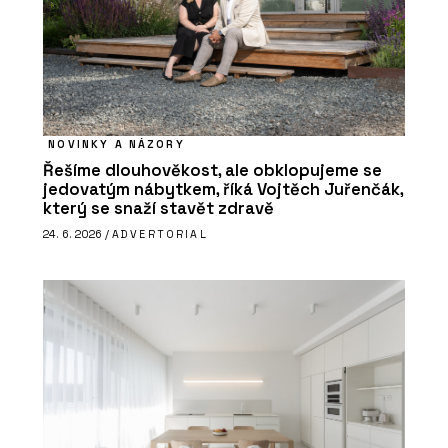
NOVINKY A NÁZORY
Řešíme dlouhověkost, ale obklopujeme se
jedovatým nábytkem, říká Vojtěch Juřenčák,
který se snaží stavět zdravě
24. 6. 2026 /
ADVERTORIAL