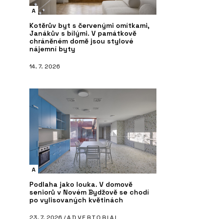
A
Kotěrův byt s červenými omítkami,
Janákův s bílými. V památkově
chráněném domě jsou stylové
nájemní byty
14. 7. 2026
A
Podlaha jako louka. V domově
seniorů v Novém Bydžově se chodí
po vylisovaných květinách
23. 7. 2026 /
ADVERTORIAL