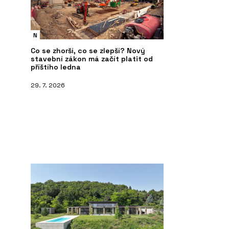
N
Co se zhorší, co se zlepší? Nový
stavební zákon má začít platit od
příštího ledna
29. 7. 2026