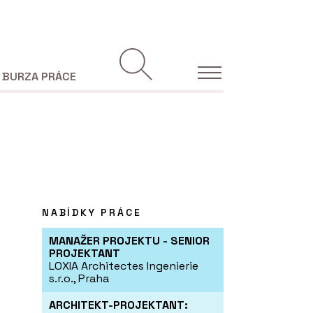
BURZA PRÁCE
NABÍDKY PRÁCE
MANAŽER PROJEKTU - SENIOR
PROJEKTANT
LOXIA Architectes Ingenierie
s.r.o., Praha
ARCHITEKT-PROJEKTANT: