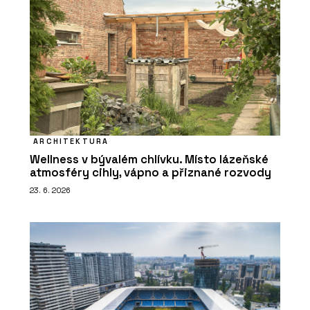
ARCHITEKTURA
Wellness v bývalém chlívku. Místo lázeňské
atmosféry cihly, vápno a přiznané rozvody
23. 6. 2026