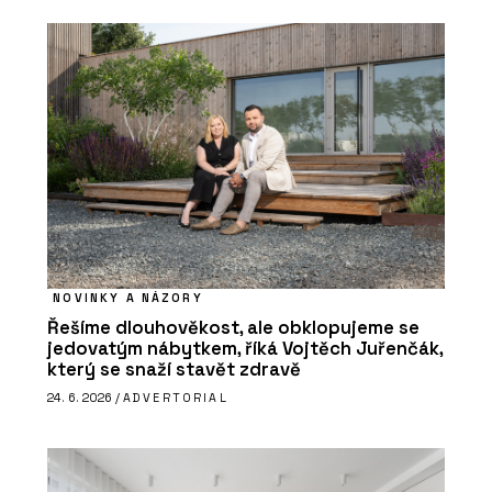
NOVINKY A NÁZORY
Řešíme dlouhověkost, ale obklopujeme se
jedovatým nábytkem, říká Vojtěch Juřenčák,
který se snaží stavět zdravě
24. 6. 2026 /
ADVERTORIAL