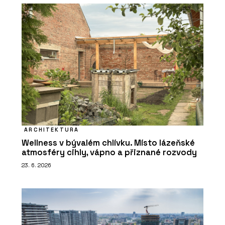
ARCHITEKTURA
Wellness v bývalém chlívku. Místo lázeňské
atmosféry cihly, vápno a přiznané rozvody
23. 6. 2026