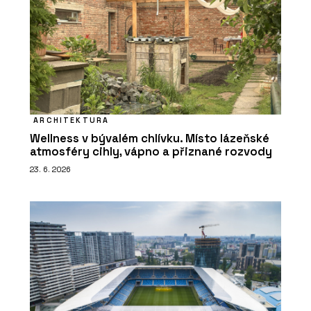
ARCHITEKTURA
Wellness v bývalém chlívku. Místo lázeňské
atmosféry cihly, vápno a přiznané rozvody
23. 6. 2026