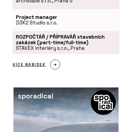
archibase s.r.o., Praha 5
Project manager
D3K2 Studio s.r.o.
ROZPOČTÁŘ / PŘÍPRAVÁŘ stavebních
zakázek (part-time/full-time)
STAVEX interiéry s.r.o., Praha
VÍCE NABÍDEK
sporadical