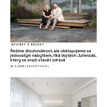
NOVINKY A NÁZORY
Řešíme dlouhověkost, ale obklopujeme se
jedovatým nábytkem, říká Vojtěch Juřenčák,
který se snaží stavět zdravě
24. 6. 2026 /
ADVERTORIAL