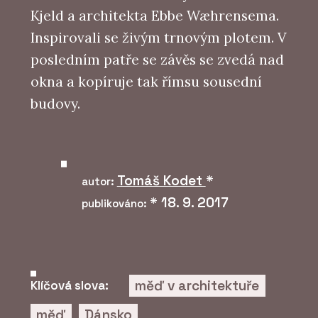
Kjeld a architekta Ebbe Wæhrensema.
Inspirovali se živým trnovým plotem. V
posledním patře se závěs se zvedá nad
okna a kopíruje tak římsu sousední
budovy.
Tomáš Kodet
*
autor:
*
18. 9. 2017
publikováno:
měď v architektuře
Klíčová slova:
měď
Dánsko