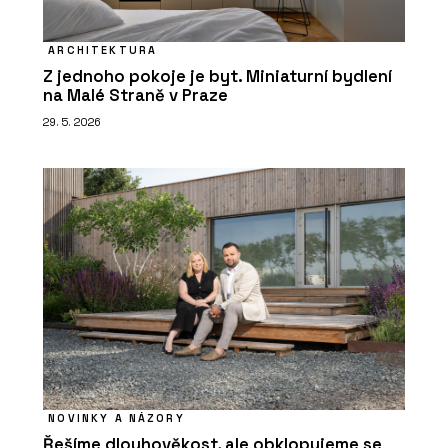
ARCHITEKTURA
Z jednoho pokoje je byt. Miniaturní bydlení
na Malé Straně v Praze
29. 5. 2026
NOVINKY A NÁZORY
Řešíme dlouhověkost, ale obklopujeme se