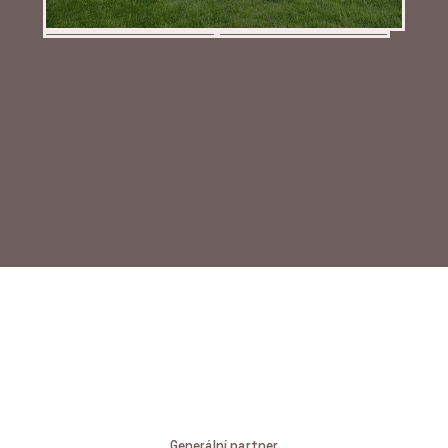
PRODUKTY
Suché podlahy RigiStabil -
Rigips
PRODUKTY
Akustické kazetové
podhledy Eurocoustic -
Rigips
Generální partner