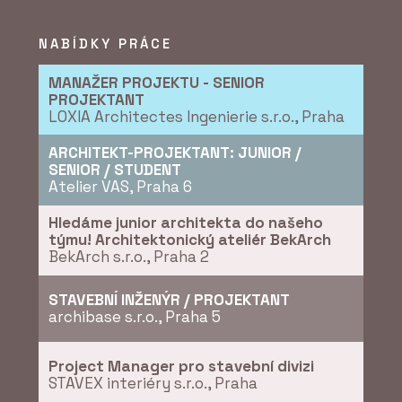
pavilon přirozeně zapadá
do krajiny i struktury
obce
NABÍDKY PRÁCE
MANAŽER PROJEKTU - SENIOR
PROJEKTANT
LOXIA Architectes Ingenierie s.r.o., Praha
ARCHITEKT-PROJEKTANT: JUNIOR /
SENIOR / STUDENT
Atelier VAS, Praha 6
PRODUKTY
Konstrukční
Hledáme junior architekta do našeho
sádrokartonová deska
týmu! Architektonický ateliér BekArch
RigiStabil - Rigips
BekArch s.r.o., Praha 2
STAVEBNÍ INŽENÝR / PROJEKTANT
archibase s.r.o., Praha 5
Project Manager pro stavební divizi
STAVEX interiéry s.r.o., Praha