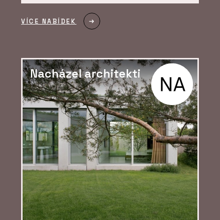
ČLÁNKY
Pražský Fragment získal
VÍCE NABÍDEK
druhé místo v kategorii
inovace v mezinárodní
soutěži Gypsum Trophy
Nacházel architekti
PRODUKTY
Profikalkulátor Rigips