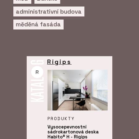
administrativní budova
měděná fasáda
Rigips
R
PRODUKTY
Vysocepevnostní
sádrokartonová deska
Habito® H - Rigips