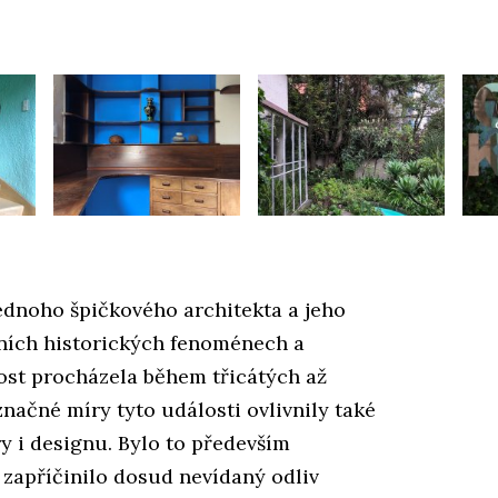
ednoho špičkového architekta a jeho
dních historických fenoménech a
ost procházela během třicátých až
značné míry tyto události ovlivnily také
y i designu. Bylo to především
 zapříčinilo dosud nevídaný odliv