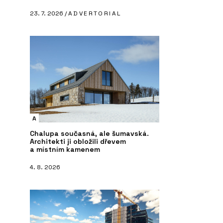
23. 7. 2026 /
ADVERTORIAL
A
Chalupa současná, ale šumavská.
Architekti ji obložili dřevem
a místním kamenem
4. 8. 2026