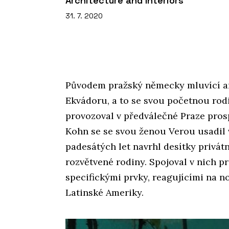
Architecture and Interiors
31. 7. 2020
Původem pražský německy mluvící ar
Ekvádoru, a to se svou početnou rod
provozoval v předválečné Praze pros
Kohn se se svou ženou Verou usadil v
padesátých let navrhl desítky privát
rozvětvené rodiny. Spojoval v nich p
specifickými prvky, reagujícími na n
Latinské Ameriky.