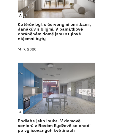
A
Kotěrův byt s červenými omítkami,
Janákův s bílými. V památkově
chráněném domě jsou stylové
nájemní byty
14. 7. 2026
A
Podlaha jako louka. V domově
seniorů v Novém Bydžově se chodí
po vylisovaných květinách