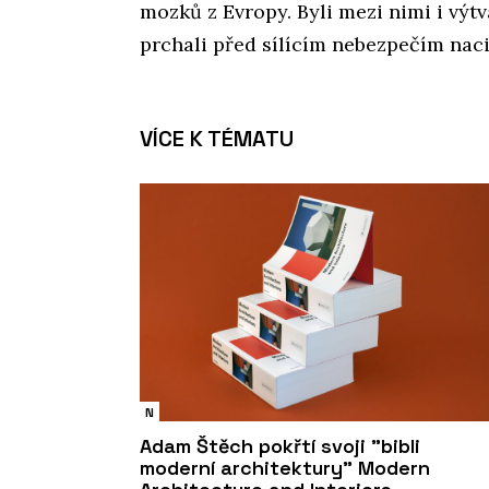
mozků z Evropy. Byli mezi nimi i výtva
prchali před sílícím nebezpečím nac
VÍCE K TÉMATU
N
Adam Štěch pokřtí svoji "bibli
moderní architektury" Modern