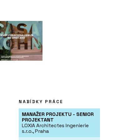
NABÍDKY PRÁCE
MANAŽER PROJEKTU - SENIOR
PROJEKTANT
LOXIA Architectes Ingenierie
s.r.o., Praha