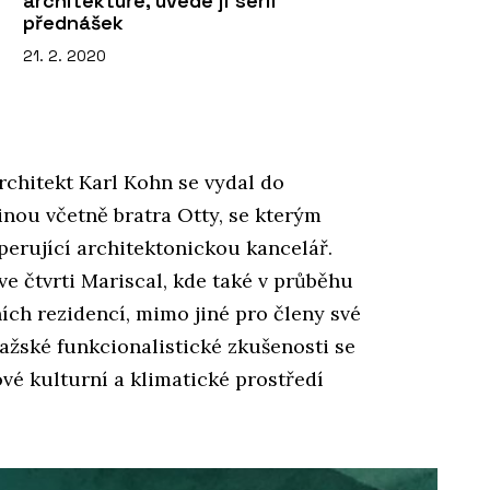
architektuře, uvede ji sérií
přednášek
21. 2. 2020
chitekt Karl Kohn se vydal do
inou včetně bratra Otty, se kterým
perující architektonickou kancelář.
e čtvrti Mariscal, kde také v průběhu
ních rezidencí, mimo jiné pro členy své
ražské funkcionalistické zkušenosti se
ové kulturní a klimatické prostředí