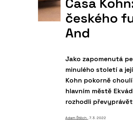
Casa Kohn
českého fu
And
Jako zapomenutá per
minulého století a j
Kohn pokorně choulí 
hlavním městě Ekvád
rozhodli převyprávět 
Adam Štěch
, 7. 3. 2022