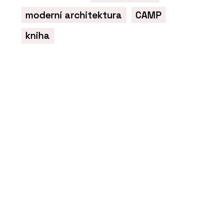
moderní architektura
CAMP
SLUŽBY
kniha
Rekonstrukce - Hlinaři
ČLÁNKY
Rekonstrukce
historického domu s
vápennou omítkou, která
ctí tradici