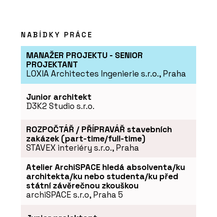
SLUŽBY
NABÍDKY PRÁCE
Přírodní izolace - Hlinaři
MANAŽER PROJEKTU - SENIOR
PROJEKTANT
LOXIA Architectes Ingenierie s.r.o., Praha
Junior architekt
D3K2 Studio s.r.o.
ROZPOČTÁŘ / PŘÍPRAVÁŘ stavebních
SLUŽBY
zakázek (part-time/full-time)
Konzultace - Hlinaři
STAVEX interiéry s.r.o., Praha
Atelier ArchiSPACE hledá absolventa/ku
architekta/ku nebo studenta/ku před
státní závěrečnou zkouškou
archiSPACE s.r.o, Praha 5