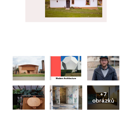
O FIRMĚ
Hlinaři
SLUŽBY
Hliněné omítky - Hlinaři
+7
obrázků