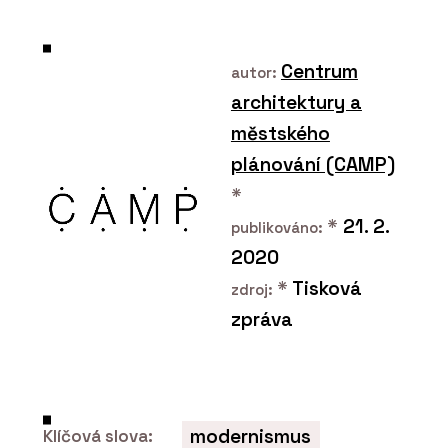
SLUŽBY
Vápenné fasády a omítky
Centrum
autor:
- Hlinaři
architektury a
městského
plánování (CAMP)
*
*
21. 2.
publikováno:
2020
ČLÁNKY
*
Tisková
Obývací pokoj z hlíny.
zdroj:
Hliněné omítky jsou útulné
zpráva
a dají se snadno
recyklovat
modernismus
Klíčová slova: