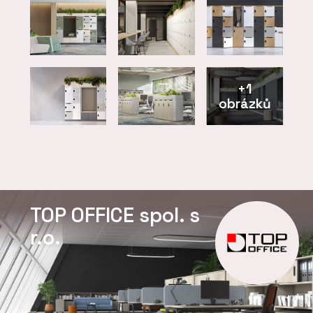
+1
obrázků
TOP OFFICE spol. s
r.o.