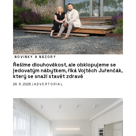
NOVINKY A NÁZORY
Řešíme dlouhověkost, ale obklopujeme se
jedovatým nábytkem, říká Vojtěch Juřenčák,
který se snaží stavět zdravě
24. 6. 2026 /
ADVERTORIAL