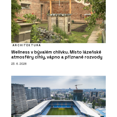
ARCHITEKTURA
Wellness v bývalém chlívku. Místo lázeňské
atmosféry cihly, vápno a přiznané rozvody
23. 6. 2026