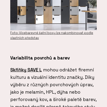
Foto: Vícebarevné šatní boxy lze nakombinovat podle
vlastních představ
Variabilita povrchů a barev
Skříňky SAVE L
mohou odrážet firemní
kulturu a vizuální identitu značky. Díky
výběru z různých povrchových úprav,
jako je melamin, HPL, dýha nebo
perforovaný kov, a široké paletě barev,
je možné docílit přesně takového stylu,