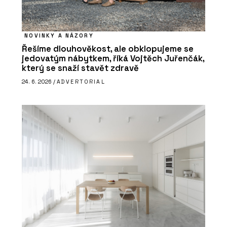
NOVINKY A NÁZORY
Řešíme dlouhověkost, ale obklopujeme se
jedovatým nábytkem, říká Vojtěch Juřenčák,
který se snaží stavět zdravě
24. 6. 2026 /
ADVERTORIAL