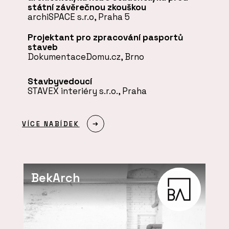
státní závěrečnou zkouškou
archiSPACE s.r.o
, Praha 5
Projektant pro zpracování pasportů
staveb
DokumentaceDomu.cz
, Brno
Stavbyvedoucí
STAVEX interiéry s.r.o.
, Praha
VÍCE NABÍDEK
BekArch