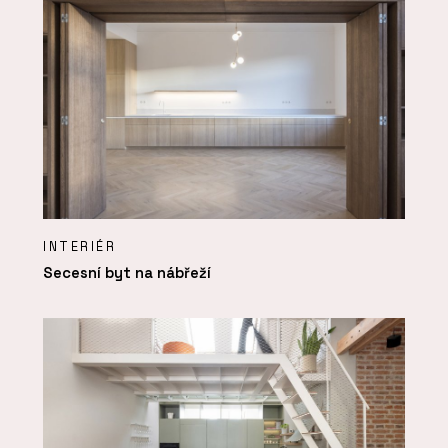
INTERIÉR
Secesní byt na nábřeží