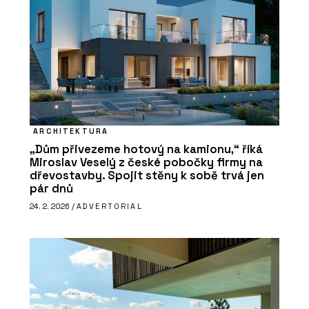
ARCHITEKTURA
„Dům přivezeme hotový na kamionu,“ říká
Miroslav Veselý z české pobočky firmy na
dřevostavby. Spojit stěny k sobě trvá jen
pár dnů
24. 2. 2026 /
ADVERTORIAL