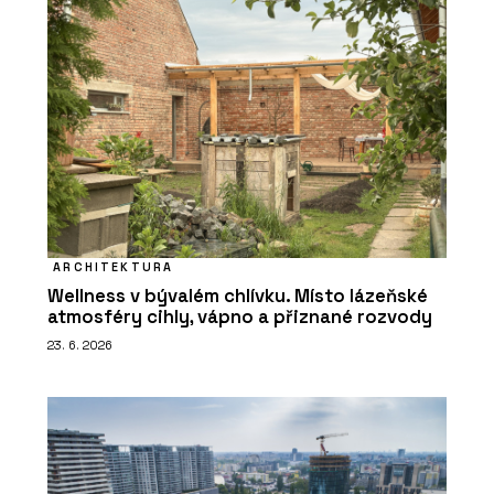
ARCHITEKTURA
Wellness v bývalém chlívku. Místo lázeňské
atmosféry cihly, vápno a přiznané rozvody
23. 6. 2026