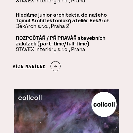
STAVEX interiéry s.r.o.
, Praha
Hledáme junior architekta do našeho
týmu! Architektonický ateliér BekArch
BekArch s.r.o.
, Praha 2
ROZPOČTÁŘ / PŘÍPRAVÁŘ stavebních
zakázek (part-time/full-time)
STAVEX interiéry s.r.o.
, Praha
VÍCE NABÍDEK
collcoll