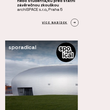
nebo studenta/ku před státní
závěrečnou zkouškou
archiSPACE s.r.o
, Praha 5
VÍCE NABÍDEK
sporadical