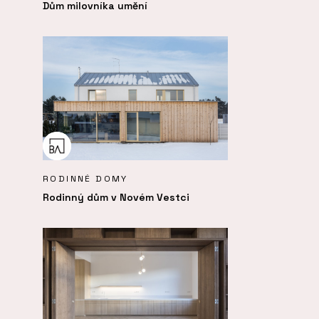
Dům milovníka umění
RODINNÉ DOMY
Rodinný dům v Novém Vestci