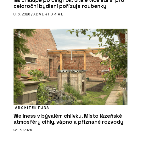
Na chalupě po celý rok. Stále více lidí si pro
celoroční bydlení pořizuje roubenky
8. 6. 2026 /
ADVERTORIAL
ARCHITEKTURA
Wellness v bývalém chlívku. Místo lázeňské
atmosféry cihly, vápno a přiznané rozvody
23. 6. 2026