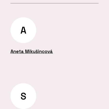
A
Aneta Mikušincová
S