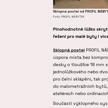
Sklopná postel od PROFIL NÁBY
Foto: PROFIL NÁBYTEK
Plnohodnotné lůžko skryt
řešení pro malé byty i ví
Sklopná postel
PROFIL NÁB
úspora místa bez komprom
desky o tloušťce 18 mm s
jednolůžkového nebo dvou
pro čelní sklápění, tak p
do malometrážních bytů, a
ateliérech nebo ordinacíc
Součástí výklopného syst