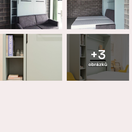
+3
obrázků