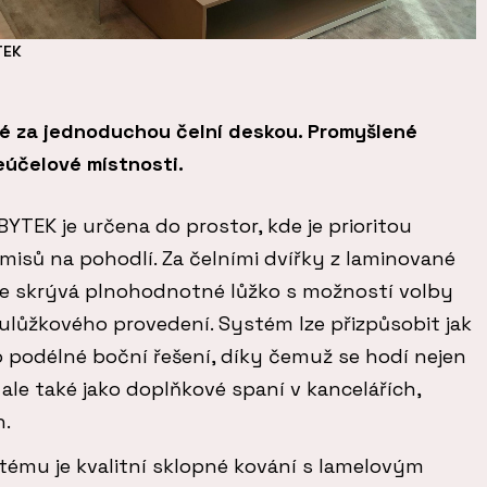
TEK
é za jednoduchou čelní deskou. Promyšlené
ceúčelové místnosti.
YTEK je určena do prostor, kde je prioritou
isů na pohodlí. Za čelními dvířky z laminované
e skrývá plnohodnotné lůžko s možností volby
lůžkového provedení. Systém lze přizpůsobit jak
ro podélné boční řešení, díky čemuž se hodí nejen
le také jako doplňkové spaní v kancelářích,
h.
ému je kvalitní sklopné kování s lamelovým