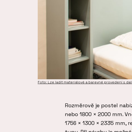
Foto: Lze ladit materiálové a barevné provedení s dalš
Rozměrově je postel nabí
nebo 1800 × 2000 mm. Vně
1756 × 1300 × 2335 mm, r
typu. Při návrhu je možné