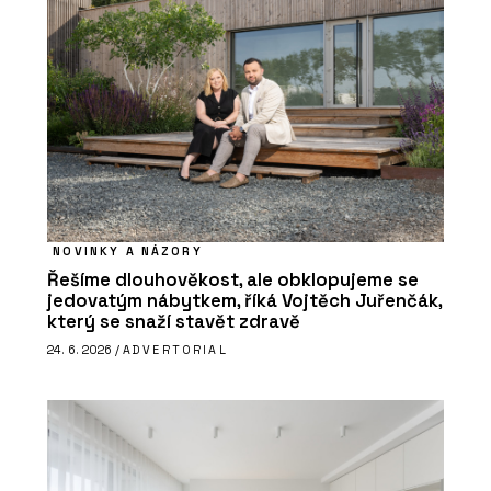
NOVINKY A NÁZORY
Řešíme dlouhověkost, ale obklopujeme se
jedovatým nábytkem, říká Vojtěch Juřenčák,
který se snaží stavět zdravě
24. 6. 2026 /
ADVERTORIAL