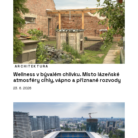
ARCHITEKTURA
Wellness v bývalém chlívku. Místo lázeňské
atmosféry cihly, vápno a přiznané rozvody
23. 6. 2026