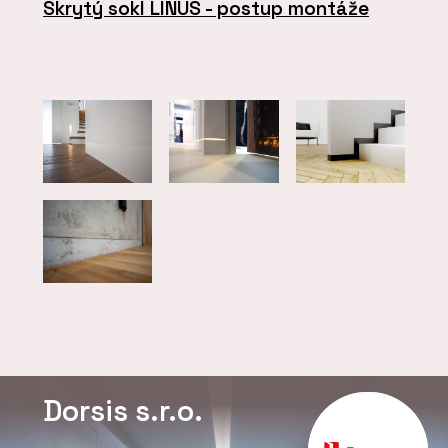
Skrytý sokl LINUS - postup montáže
Dorsis s.r.o.