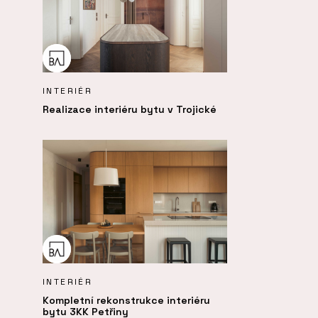
INTERIÉR
Realizace interiéru bytu v Trojické
INTERIÉR
Kompletní rekonstrukce interiéru
bytu 3KK Petřiny