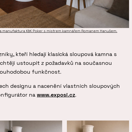
vala manufaktura K&K Poker s mistrem kamnářem Romanem Hanušem.
zníky, kteří hledají klasická sloupová kamna s
echtějí ustoupit z požadavků na současnou
dlouhodobou funkčnost.
ech designu a nacenění vlastních sloupových
onfigurátor na
www.exposi.cz
.