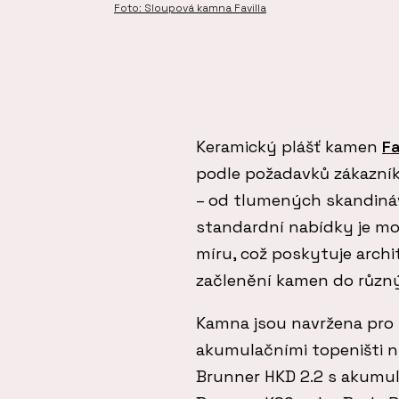
Foto: Sloupová kamna Favilla
Keramický plášť kamen
Fa
podle požadavků zákazníka
– od tlumených skandiná
standardní nabídky je mo
míru, což poskytuje archi
začlenění kamen do různý
Kamna jsou navržena pro 
akumulačními topeništi 
Brunner HKD 2.2 s akumul