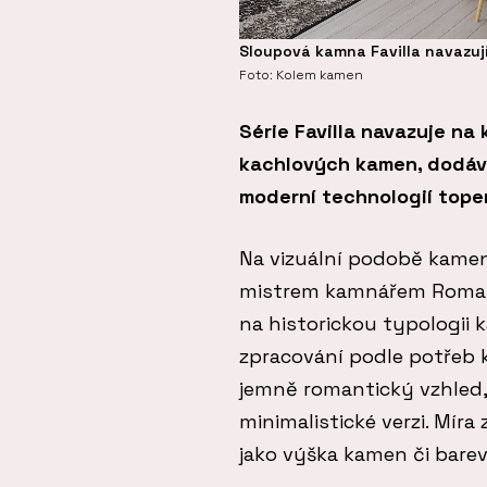
Sloupová kamna Favilla navazuj
Foto: Kolem kamen
Série Favilla navazuje na
kachlových kamen, dodává
moderní technologií topen
Na vizuální podobě kame
mistrem kamnářem Romane
na historickou typologii 
zpracování podle potřeb k
jemně romantický vzhled,
minimalistické verzi. Míra
jako výška kamen či bare