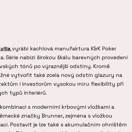
villa
vyrábí kachlová manufaktura K&K Poker
. Série nabízí širokou škálu barevných provedení
vských tónů po výraznější odstíny. Kromě
žné vytvořit také zcela nový odstín glazury na
tektům i investorům vysokou míru flexibility při
ch typů interiérů.
kombinaci s moderními krbovými vložkami a
německé značky Brunner, zejména s vložkou
ací. Postavit je lze také s akumulačním ohništěm