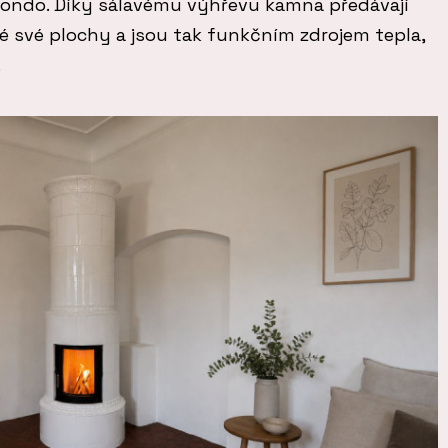
Rondo. Díky sálavému výhřevu kamna předávají
é své plochy a jsou tak funkčním zdrojem tepla,
.