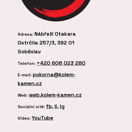
Nábřeží Otakara
Adresa:
Ostrčila 257/3, 392 01
Soběslav
+420 608 023 280
Telefon:
pokorna@kolem-
E-mail:
kamen.cz
web.kolem-kamen.cz
Web:
fb
,
li
,
ig
Sociální sítě:
YouTube
Video: