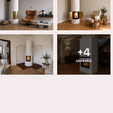
+4
obrázků