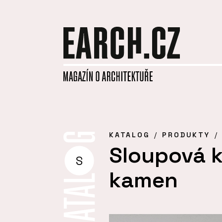
KATALOG
PRODUKTY
Sloupová k
S
kamen