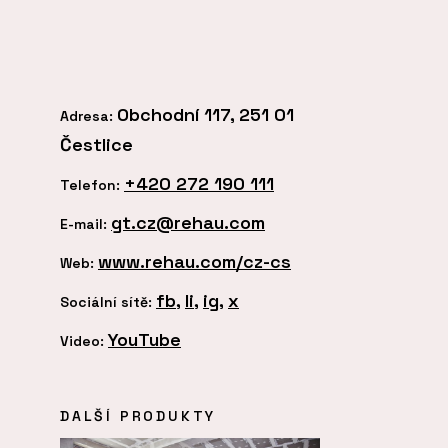
Obchodní 117, 251 01
Adresa:
Čestlice
+420 272 190 111
Telefon:
gt.cz@rehau.com
E-mail:
www.rehau.com/cz-cs
Web:
fb
,
li
,
ig
,
x
Sociální sítě:
YouTube
Video:
DALŠÍ PRODUKTY