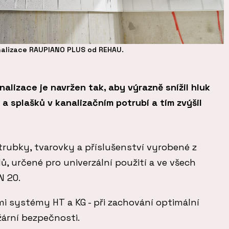
alizace RAUPIANO PLUS od REHAU.
lizace je navržen tak, aby výrazně snížil hluk
 a splašků v kanalizačním potrubí a tím zvýšil
rubky, tvarovky a příslušenství vyrobené z
ů, určené pro univerzální použití a ve všech
N 20.
ími systémy HT a KG - při zachování optimální
žární bezpečnosti.