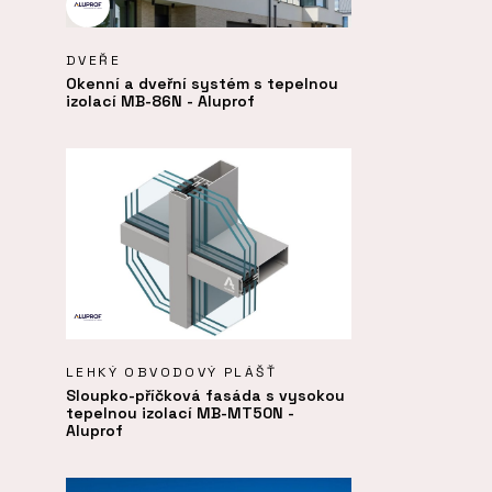
DVEŘE
Okenní a dveřní systém s tepelnou
izolací MB-86N - Aluprof
LEHKÝ OBVODOVÝ PLÁŠŤ
Sloupko-příčková fasáda s vysokou
tepelnou izolací MB-MT50N -
Aluprof