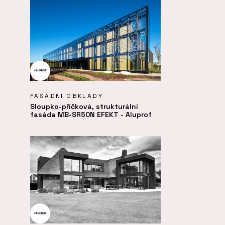
FASÁDNÍ OBKLADY
Sloupko-příčková, strukturální
fasáda MB-SR50N EFEKT - Aluprof