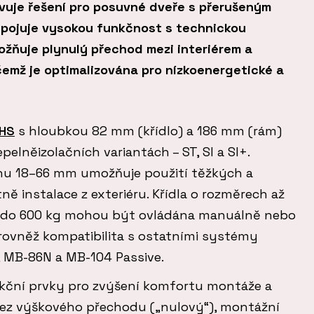
uje řešení pro posuvné dveře s přerušeným
pojuje vysokou funkčnost s technickou
ožňuje plynulý přechod mezi interiérem a
čemž je optimalizována pro nízkoenergetické a
HS
s hloubkou 82 mm (křídlo) a 186 mm (rám)
elněizolačních variantách – ST, SI a SI+.
hu 18–66 mm umožňuje použití těžkých a
ě instalace z exteriéru. Křídla o rozměrech až
i do 600 kg mohou být ovládána manuálně nebo
 rovněž kompatibilita s ostatními systémy
, MB-86N a MB-104 Passive.
kční prvky pro zvýšení komfortu montáže a
 bez výškového přechodu („nulový“), montážní