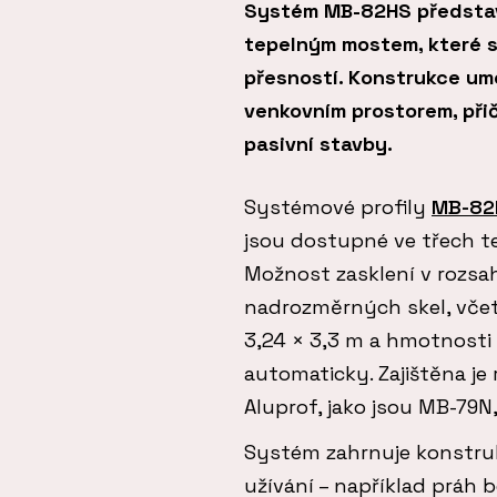
Systém MB-82HS představ
tepelným mostem, které s
přesností. Konstrukce um
venkovním prostorem, při
pasivní stavby.
Systémové profily
MB-82
jsou dostupné ve třech tep
Možnost zasklení v rozsa
nadrozměrných skel, včetn
3,24 × 3,3 m a hmotnost
automaticky. Zajištěna je
Aluprof, jako jsou MB-79N
Systém zahrnuje konstru
užívání – například práh