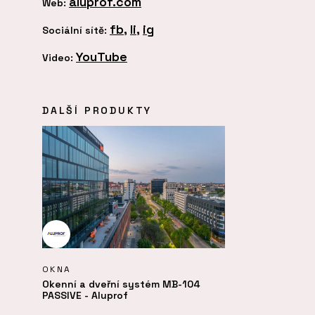
aluprof.com
Web:
fb
,
li
,
ig
Sociální sítě:
YouTube
Video:
DALŠÍ PRODUKTY
OKNA
Okenní a dveřní systém MB-104
PASSIVE - Aluprof