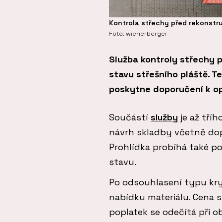
Kontrola střechy před rekonstr
Foto: wienerberger
Služba kontroly střechy p
stavu střešního pláště. T
poskytne doporučení k op
Součástí
služby
je až tří
návrh skladby včetně dopo
Prohlídka probíhá také p
stavu.
Po odsouhlasení typu kr
nabídku materiálu. Cena s
poplatek se odečítá při o