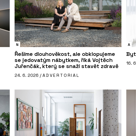
N
A
Řešíme dlouhověkost, ale obklopujeme
Byt
se jedovatým nábytkem, říká Vojtěch
16. 
Juřenčák, který se snaží stavět zdravě
24. 6. 2026 /
ADVERTORIAL