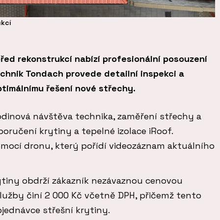
ukcí
řed rekonstrukcí nabízí profesionální posouzení
echnik Tondach provede detailní inspekci a
timálnímu řešení nové střechy.
hodinová návštěva technika, zaměření střechy a
ručení krytiny a tepelné izolace iRoof.
omocí dronu, který pořídí videozáznam aktuálního
ytiny obdrží zákazník nezávaznou cenovou
lužby činí 2 000 Kč včetně DPH, přičemž tento
bjednávce střešní krytiny.