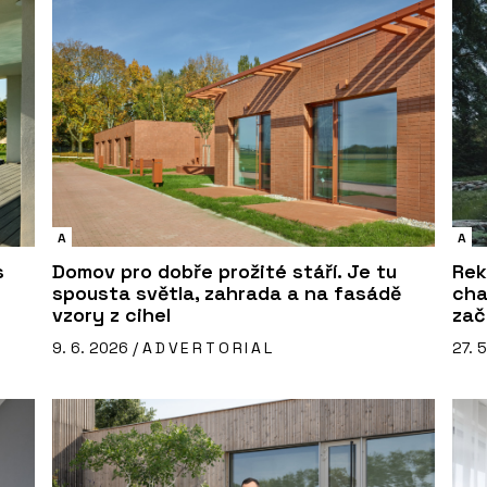
A
A
s
Domov pro dobře prožité stáří. Je tu
Rek
spousta světla, zahrada a na fasádě
cha
vzory z cihel
zač
9. 6. 2026 /
ADVERTORIAL
27. 