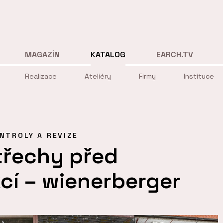
MAGAZÍN
KATALOG
EARCH.TV
Realizace
Ateliéry
Firmy
Instituce
NTROLY A REVIZE
třechy před
cí – wienerberger