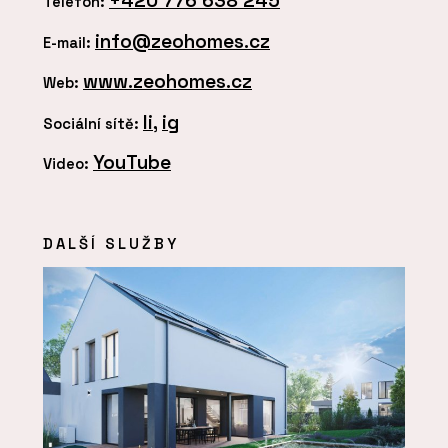
+420 776 638 245
Telefon:
info@zeohomes.cz
E-mail:
www.zeohomes.cz
Web:
li
,
ig
Sociální sítě:
YouTube
Video:
DALŠÍ SLUŽBY