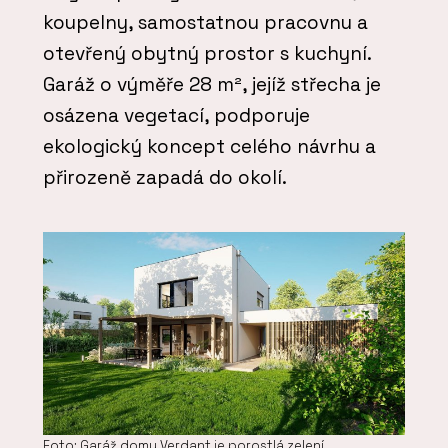
koupelny, samostatnou pracovnu a
otevřený obytný prostor s kuchyní.
Garáž o výměře 28 m², jejíž střecha je
osázena vegetací, podporuje
ekologický koncept celého návrhu a
přirozeně zapadá do okolí.
Foto: Garáž domu Verdant je porostlá zelení