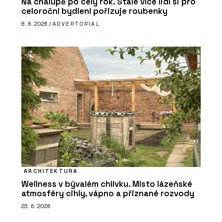
Na chalupě po celý rok. Stále více lidí si pro
celoroční bydlení pořizuje roubenky
8. 6. 2026 /
ADVERTORIAL
ARCHITEKTURA
Wellness v bývalém chlívku. Místo lázeňské
atmosféry cihly, vápno a přiznané rozvody
23. 6. 2026