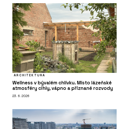
ARCHITEKTURA
Wellness v bývalém chlívku. Místo lázeňské
atmosféry cihly, vápno a přiznané rozvody
23. 6. 2026