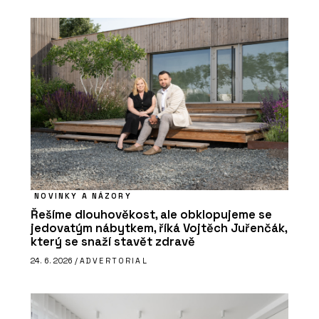
NOVINKY A NÁZORY
Řešíme dlouhověkost, ale obklopujeme se
jedovatým nábytkem, říká Vojtěch Juřenčák,
který se snaží stavět zdravě
24. 6. 2026 /
ADVERTORIAL