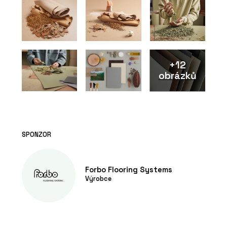
Flooring Systems
+12
obrázků
ČLÁNKY
Přírodní Marmoleum se se
SPONZOR
socialistickým PVC nedá v ničem
srovnat, říká architekt René Dlesk.
Hodí se do paneláku, kanceláří i vily z
první republiky
Forbo Flooring Systems
Výrobce