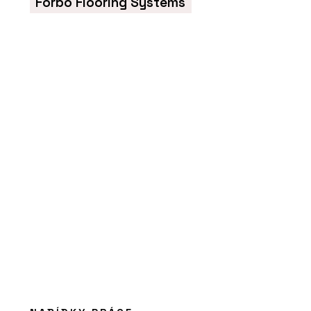
Forbo Flooring Systems
PRODUKTY
Linoleum na nábytek - Forbo Flooring
Systems