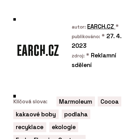
EARCH.CZ
*
autor:
*
27. 4.
PRODUKTY
publikováno:
Sametový vinyl Flotex - Forbo
2023
Flooring Systems
*
Reklamní
zdroj:
sdělení
Marmoleum
Cocoa
Klíčová slova:
kakaové boby
podlaha
O FIRMĚ
recyklace
ekologie
Forbo Flooring Systems