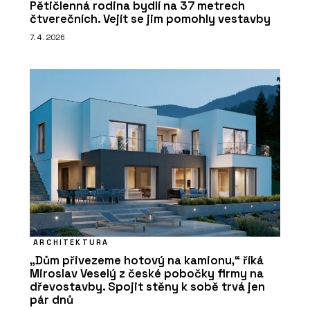
Pětičlenná rodina bydlí na 37 metrech
čtverečních. Vejít se jim pomohly vestavby
7. 4. 2026
ARCHITEKTURA
„Dům přivezeme hotový na kamionu,“ říká
Miroslav Veselý z české pobočky firmy na
dřevostavby. Spojit stěny k sobě trvá jen
pár dnů