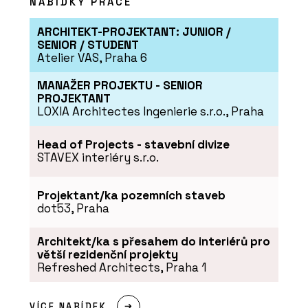
NABÍDKY PRÁCE
PRODUKTY
ARCHITEKT-PROJEKTANT: JUNIOR /
Akustický vinyl Sarlon a Modul’Up -
SENIOR / STUDENT
Forbo Flooring Systems
Atelier VAS, Praha 6
MANAŽER PROJEKTU - SENIOR
PROJEKTANT
LOXIA Architectes Ingenierie s.r.o., Praha
Head of Projects - stavební divize
STAVEX interiéry s.r.o.
Projektant/ka pozemních staveb
dot53, Praha
ČLÁNKY
Kanceláře společnosti ŠKODA AUTO v
moderním a trendy designu
Architekt/ka s přesahem do interiérů pro
větší rezidenční projekty
Refreshed Architects, Praha 1
VÍCE NABÍDEK