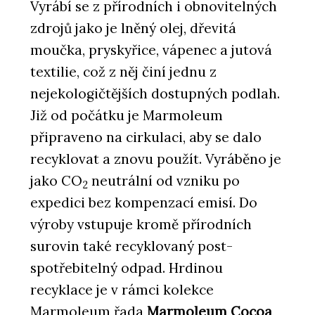
Vyrábí se z přírodních i obnovitelných
zdrojů jako je lněný olej, dřevitá
moučka, pryskyřice, vápenec a jutová
textilie, což z něj činí jednu z
nejekologičtějších dostupných podlah.
Již od počátku je Marmoleum
připraveno na cirkulaci, aby se dalo
recyklovat a znovu použít. Vyráběno je
jako CO
neutrální od vzniku po
2
expedici bez kompenzací emisí. Do
výroby vstupuje kromě přírodních
surovin také recyklovaný post-
spotřebitelný odpad. Hrdinou
recyklace je v rámci kolekce
Marmoleum řada
Marmoleum Cocoa
,