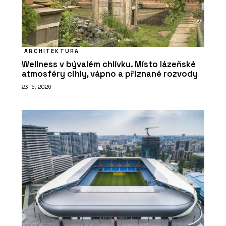
ARCHITEKTURA
Wellness v bývalém chlívku. Místo lázeňské
atmosféry cihly, vápno a přiznané rozvody
23. 6. 2026