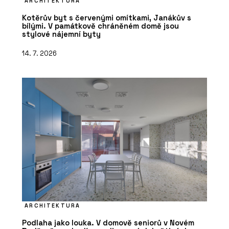
ARCHITEKTURA
Kotěrův byt s červenými omítkami, Janákův s
bílými. V památkově chráněném domě jsou
stylové nájemní byty
14. 7. 2026
ARCHITEKTURA
Podlaha jako louka. V domově seniorů v Novém