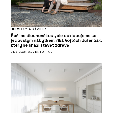
NOVINKY A NÁZORY
Řešíme dlouhověkost, ale obklopujeme se
jedovatým nábytkem, říká Vojtěch Juřenčák,
který se snaží stavět zdravě
24. 6. 2026 /
ADVERTORIAL