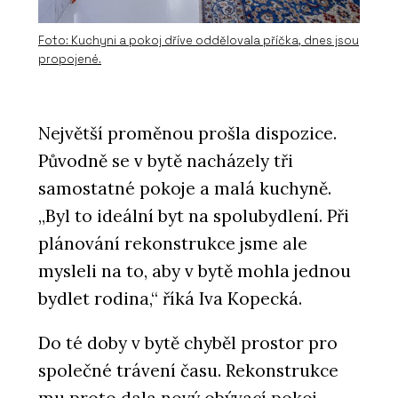
Foto: Kuchyni a pokoj dříve oddělovala příčka, dnes jsou
propojené.
Největší proměnou prošla dispozice.
Původně se v bytě nacházely tři
samostatné pokoje a malá kuchyně.
„Byl to ideální byt na spolubydlení. Při
plánování rekonstrukce jsme ale
mysleli na to, aby v bytě mohla jednou
bydlet rodina,“ říká Iva Kopecká.
Do té doby v bytě chyběl prostor pro
společné trávení času. Rekonstrukce
mu proto dala nový obývací pokoj