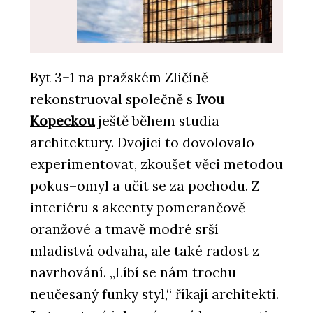
Byt 3+1 na pražském Zličíně
rekonstruoval společně s
Ivou
PRODUKTY
Coating on Demand - AGC Glass
Kopeckou
ještě během studia
Europe
architektury. Dvojici to dovolovalo
experimentovat, zkoušet věci metodou
pokus–omyl a učit se za pochodu. Z
interiéru s akcenty pomerančově
oranžové a tmavě modré srší
mladistvá odvaha, ale také radost z
navrhování. „Líbí se nám trochu
ČLÁNKY
neučesaný funky styl,“ říkají architekti.
Seznamte se s polskými mrakodrapy