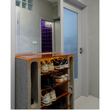
ČLÁNKY
Mrakodrap Mennica má prosklenou
fasádu a interiér zdobí leštěný
mramor. Je dominantou Varšavy,
která v noci září
PRODUKTY
Low-Carbon Glass a služba Recycle
Glass - AGC Glass Europe