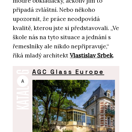
modré obkladačky, ačkoliv jim to
připadá zvláštní. Nebo někoho
upozornit, že práce neodpovídá
kvalitě, kterou jste si představovali. „Ve
škole nás na tyto situace a jednání s
řemeslníky ale nikdo nepřipravuje,“
říká mladý architekt
Vlastislav Srbek
.
AGC Glass Europe
A