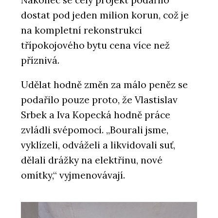
Nakonec se celý projekt podařilo
dostat pod jeden milion korun, což je
PRODUKTY
Konfigurátor skla - AGC Glass Europe
na kompletní rekonstrukci
třípokojového bytu cena více než
příznivá.
Udělat hodně změn za málo peněz se
podařilo pouze proto, že Vlastislav
Srbek a Iva Kopecká hodně práce
zvládli svépomocí. „Bourali jsme,
PRODUKTY
vyklízeli, odváželi a likvidovali suť,
Dekorativní skla - AGC Glass Europe
dělali drážky na elektřinu, nové
omítky,“ vyjmenovávají.