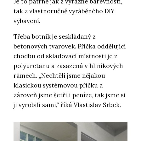
Je to patrné jak z výrazné barevnosti,
ve Varšavě. Komplex HUB je
multifunkční, UNIT má dračí kůži
tak z vlastnoručně vyráběného DIY
vybavení.
Třeba botník je seskládaný z
betonových tvarovek. Příčka oddělující
chodbu od skladovací místnosti je z
polyuretanu a zasazená v hliníkových
rámech. „Nechtěli jsme nějakou
PRODUKTY
klasickou systémovou příčku a
Skla s protislunečním povlakem
zároveň jsme šetřili peníze, tak jsme si
Energy a Stopray - AGC Glass Europe
ji vyrobili sami,“ říká Vlastislav Srbek.