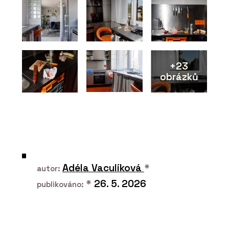
+23
obrázků
Adéla Vaculíková
*
autor:
*
26. 5. 2026
publikováno: