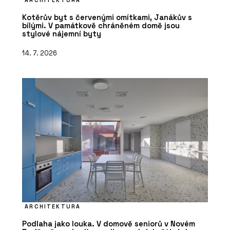
ARCHITEKTURA
Kotěrův byt s červenými omítkami, Janákův s
bílými. V památkově chráněném domě jsou
stylové nájemní byty
14. 7. 2026
ARCHITEKTURA
Podlaha jako louka. V domově seniorů v Novém