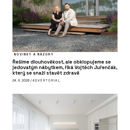
NOVINKY A NÁZORY
Řešíme dlouhověkost, ale obklopujeme se
jedovatým nábytkem, říká Vojtěch Juřenčák,
který se snaží stavět zdravě
24. 6. 2026 /
ADVERTORIAL