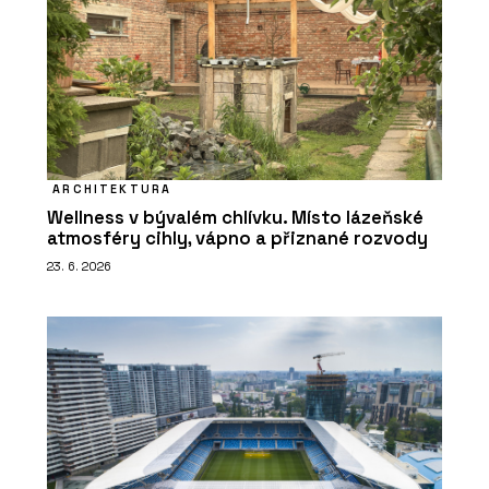
ARCHITEKTURA
Wellness v bývalém chlívku. Místo lázeňské
atmosféry cihly, vápno a přiznané rozvody
23. 6. 2026