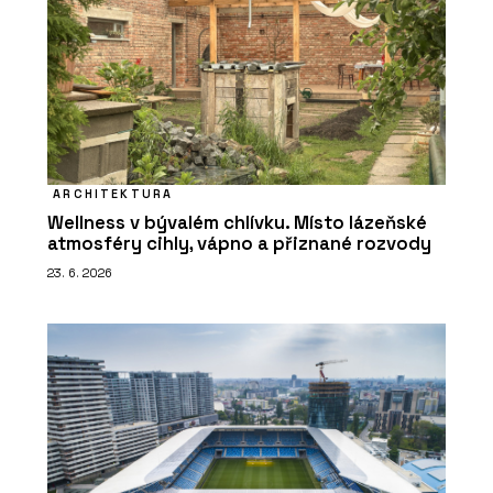
ARCHITEKTURA
Wellness v bývalém chlívku. Místo lázeňské
atmosféry cihly, vápno a přiznané rozvody
23. 6. 2026