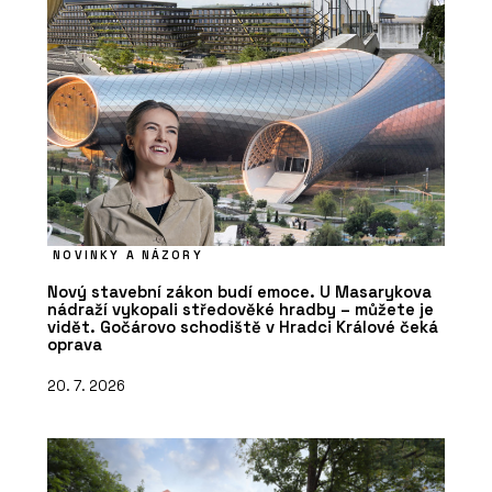
NOVINKY A NÁZORY
Nový stavební zákon budí emoce. U Masarykova
nádraží vykopali středověké hradby – můžete je
vidět. Gočárovo schodiště v Hradci Králové čeká
oprava
20. 7. 2026