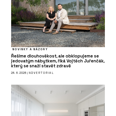
NOVINKY A NÁZORY
Řešíme dlouhověkost, ale obklopujeme se
jedovatým nábytkem, říká Vojtěch Juřenčák,
který se snaží stavět zdravě
24. 6. 2026 /
ADVERTORIAL