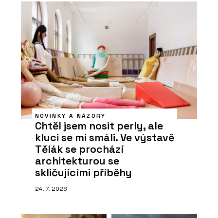
NOVINKY A NÁZORY
Chtěl jsem nosit perly, ale
kluci se mi smáli. Ve výstavě
Tělák se prochází
architekturou se
skličujícími příběhy
24. 7. 2026