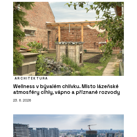
ARCHITEKTURA
Wellness v bývalém chlívku. Místo lázeňské
atmosféry cihly, vápno a přiznané rozvody
23. 6. 2026