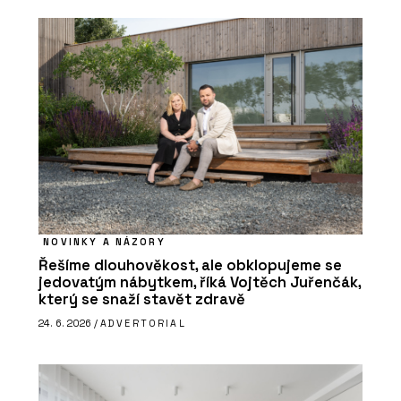
NOVINKY A NÁZORY
Řešíme dlouhověkost, ale obklopujeme se
jedovatým nábytkem, říká Vojtěch Juřenčák,
který se snaží stavět zdravě
24. 6. 2026 /
ADVERTORIAL