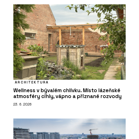
ARCHITEKTURA
Wellness v bývalém chlívku. Místo lázeňské
atmosféry cihly, vápno a přiznané rozvody
23. 6. 2026