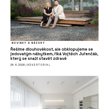
NOVINKY A NÁZORY
Řešíme dlouhověkost, ale obklopujeme se
jedovatým nábytkem, říká Vojtěch Juřenčák,
který se snaží stavět zdravě
24. 6. 2026 /
ADVERTORIAL