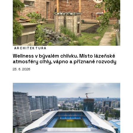
ARCHITEKTURA
Wellness v bývalém chlívku. Místo lázeňské
atmosféry cihly, vápno a přiznané rozvody
23. 6. 2026