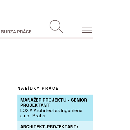
BURZA PRÁCE
NABÍDKY PRÁCE
MANAŽER PROJEKTU - SENIOR
PROJEKTANT
LOXIA Architectes Ingenierie
s.r.o., Praha
ARCHITEKT-PROJEKTANT: