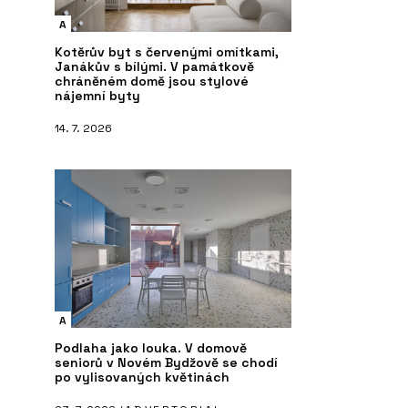
A
Kotěrův byt s červenými omítkami,
Janákův s bílými. V památkově
chráněném domě jsou stylové
nájemní byty
14. 7. 2026
A
Podlaha jako louka. V domově
seniorů v Novém Bydžově se chodí
po vylisovaných květinách