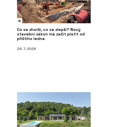
N
Co se zhorší, co se zlepší? Nový
stavební zákon má začít platit od
příštího ledna
29. 7. 2026