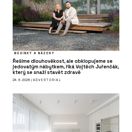
NOVINKY A NÁZORY
Řešíme dlouhověkost, ale obklopujeme se
jedovatým nábytkem, říká Vojtěch Juřenčák,
který se snaží stavět zdravě
24. 6. 2026 /
ADVERTORIAL