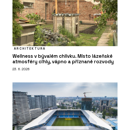
ARCHITEKTURA
Wellness v bývalém chlívku. Místo lázeňské
atmosféry cihly, vápno a přiznané rozvody
23. 6. 2026