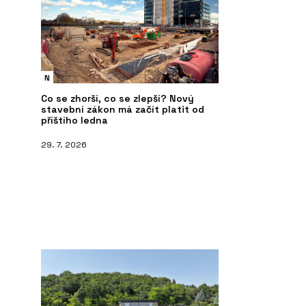
N
Co se zhorší, co se zlepší? Nový
stavební zákon má začít platit od
příštího ledna
29. 7. 2026