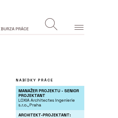
BURZA PRÁCE
NABÍDKY PRÁCE
MANAŽER PROJEKTU - SENIOR
PROJEKTANT
LOXIA Architectes Ingenierie
s.r.o., Praha
ARCHITEKT-PROJEKTANT: