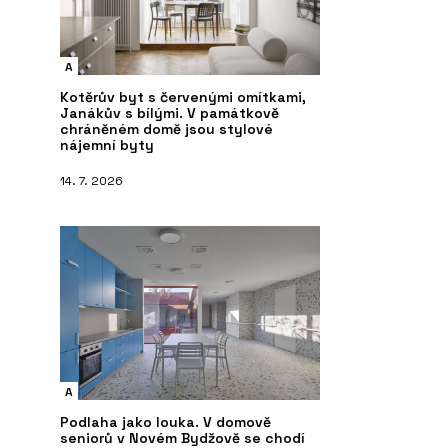
A
Kotěrův byt s červenými omítkami,
Janákův s bílými. V památkově
chráněném domě jsou stylové
nájemní byty
14. 7. 2026
A
Podlaha jako louka. V domově
seniorů v Novém Bydžově se chodí