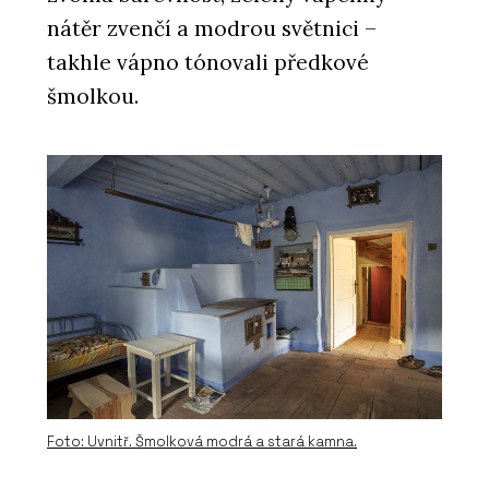
nátěr zvenčí a modrou světnici –
takhle vápno tónovali předkové
ČLÁNKY
šmolkou.
Kanceláře společnosti ŠKODA AUTO v
moderním a trendy designu
PRODUKTY
Luxusní vinylové dílce Allura - Forbo
Flooring Systems
Foto: Uvnitř. Šmolková modrá a stará kamna.