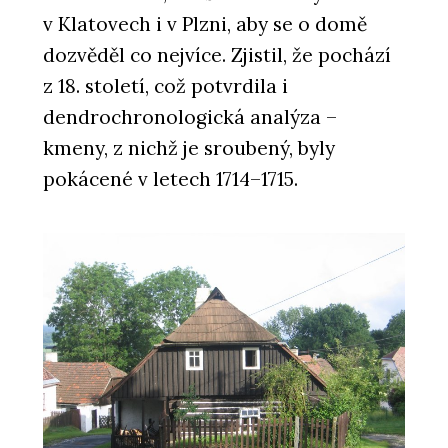
ČLÁNKY
v Klatovech i v Plzni, aby se o domě
Přírodní Marmoleum se se
socialistickým PVC nedá v ničem
dozvěděl co nejvíce. Zjistil, že pochází
srovnat, říká architekt René Dlesk.
Hodí se do paneláku, kanceláří i vily z
z 18. století, což potvrdila i
první republiky
dendrochronologická analýza –
kmeny, z nichž je sroubený, byly
pokácené v letech 1714–1715.
PRODUKTY
Sametový vinyl Flotex - Forbo
Flooring Systems