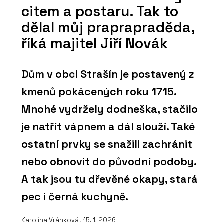
citem a postaru. Tak to
dělal můj praprapraděda,
říká majitel Jiří Novák
Dům v obci Strašín je postavený z
kmenů pokácených roku 1715.
Mnohé vydržely dodneška, stačilo
je natřít vápnem a dál slouží. Také
ostatní prvky se snažili zachránit
nebo obnovit do původní podoby.
A tak jsou tu dřevěné okapy, stará
pec i černá kuchyně.
Karolína Vránková
, 15. 1. 2026