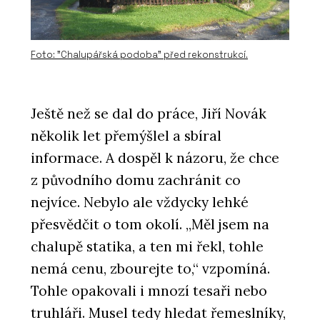
Foto: "Chalupářská podoba" před rekonstrukcí.
O FIRMĚ
Ještě než se dal do práce, Jiří Novák
Forbo Flooring Systems
několik let přemýšlel a sbíral
informace. A dospěl k názoru, že chce
z původního domu zachránit co
nejvíce. Nebylo ale vždycky lehké
přesvědčit o tom okolí. „Měl jsem na
chalupě statika, a ten mi řekl, tohle
nemá cenu, zbourejte to,“ vzpomíná.
Tohle opakovali i mnozí tesaři nebo
PRODUKTY
truhláři. Musel tedy hledat řemeslníky,
Linoleum na nábytek - Forbo Flooring