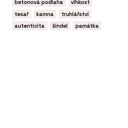
betonová podlaha
vlhkost
tesař
kamna
truhlářství
autenticita
šindel
památka