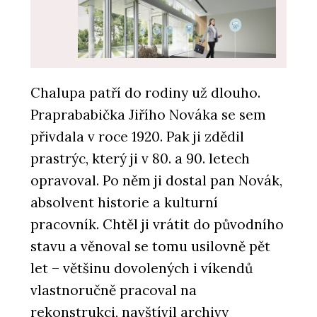
Chalupa patří do rodiny už dlouho.
Praprababička Jiřího Nováka se sem
PRODUKTY
přivdala v roce 1920. Pak ji zdědil
Funkční čisticí rohože Coral - Forbo
Flooring Systems
prastrýc, který ji v 80. a 90. letech
opravoval. Po něm ji dostal pan Novák,
absolvent historie a kulturní
pracovník. Chtěl ji vrátit do původního
stavu a věnoval se tomu usilovně pět
let – většinu dovolených i víkendů
vlastnoručně pracoval na
rekonstrukci, navštívil archivy