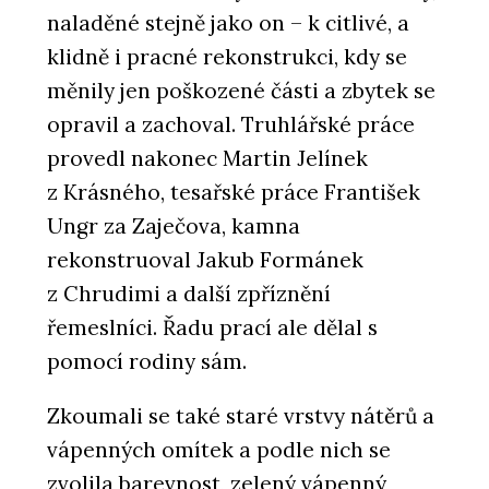
Systems
naladěné stejně jako on – k citlivé, a
klidně i pracné rekonstrukci, kdy se
měnily jen poškozené části a zbytek se
opravil a zachoval. Truhlářské práce
provedl nakonec Martin Jelínek
z Krásného, tesařské práce František
Ungr za Zaječova, kamna
rekonstruoval Jakub Formánek
PRODUKTY
Akustický vinyl Sarlon a Modul’Up -
z Chrudimi a další zpříznění
Forbo Flooring Systems
řemeslníci. Řadu prací ale dělal s
pomocí rodiny sám.
Zkoumali se také staré vrstvy nátěrů a
vápenných omítek a podle nich se
zvolila barevnost, zelený vápenný