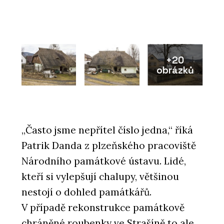
+20
obrázků
„Často jsme nepřítel číslo jedna,“ říká
Patrik Danda z plzeňského pracoviště
Národního památkové ústavu. Lidé,
kteří si vylepšují chalupy, většinou
nestojí o dohled památkářů.
V případě rekonstrukce památkově
chráněné roubenky ve Strašíně to ale